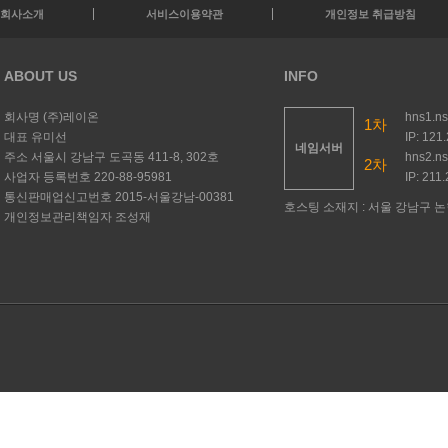
회사소개
서비스이용약관
개인정보 취급방침
ABOUT US
INFO
회사명
(주)레이온
hns1.n
1차
대표
유미선
IP: 121
네임서버
주소
서울시 강남구 도곡동 411-8, 302호
hns2.n
2차
사업자 등록번호
220-88-95981
IP: 211
통신판매업신고번호
2015-서울강남-00381
호스팅 소재지 : 서울 강남구 논현
개인정보관리책임자
조성재