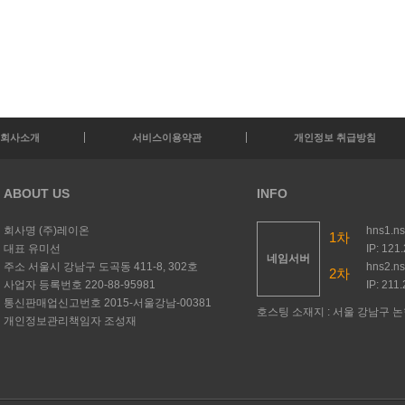
회사소개
서비스이용약관
개인정보 취급방침
ABOUT US
INFO
회사명
(주)레이온
hns1.n
1차
대표
유미선
IP: 121
네임서버
주소
서울시 강남구 도곡동 411-8, 302호
hns2.n
2차
사업자 등록번호
220-88-95981
IP: 211
통신판매업신고번호
2015-서울강남-00381
호스팅 소재지 : 서울 강남구 논현
개인정보관리책임자
조성재