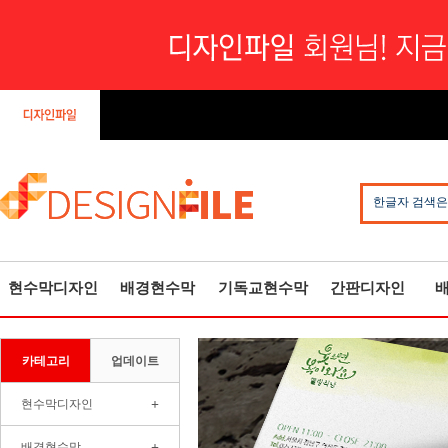
한글자 검색은
현수막디자인
배경현수막
기독교현수막
간판디자인
카테고리
업데이트
+
현수막디자인
+
배경현수막