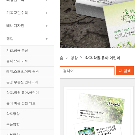
+
기독교현수막
+
배너디자인
+
명함
기업.금융.통신
홈
명함
학교.학원.유아.어린이
음식.요리.마트
레저.스포츠.여행.숙박
분양.부동산.인테리어
학교.학원.유아.어린이
뷰티.미용.병원.의료
약도명함
쿠폰명함
기본명함