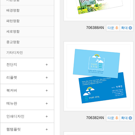
배경명함
패턴명함
706388AN
다운
확대
세로명함
종교명함
기타디자인
+
전단지
+
리플렛
+
북커버
+
메뉴판
+
인쇄디자인
706382AN
다운
확대
+
웹템플릿