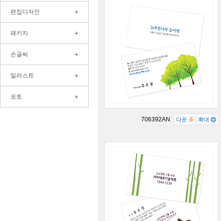
+
편집디자인
+
패키지
+
손글씨
+
일러스트
+
포토
706392AN
다운
확대